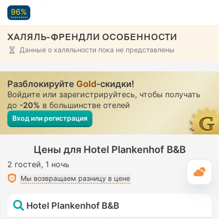
96%
ХАЛЯЛЬ-ФРЕНДЛИ ОСОБЕННОСТИ
Данные о халяльности пока не представлены
Разблокируйте
Gold
-скидки!
Войдите или зарегистрируйтесь, чтобы получать
до
-20%
в большинстве отелей
Вход или регистрация
Цены для Hotel Plankenhof B&B
2 гостей
1 ночь
П
Мы возвращаем разницу в цене
Hotel Plankenhof B&B