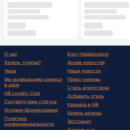
О нас
Блог Halalbooking
Халяль туризм?
Архив новостей
Умра
Наши новости
Мы возвращаем разницу
Пресс-релизы
в цене
Стать агентством
HB Loyalty Club
Добавить отель
Соответствие статуса
Карьера в HB
Условия бронирования
Халяль круизы
Политика
Экстранет
конфиденциальности
Уникальные