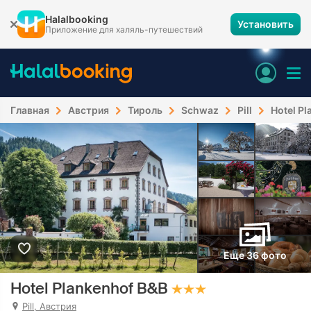
Halalbooking
Установить
Приложение для халяль-путешествий
Главная
Австрия
Тироль
Schwaz
Pill
Hotel P
Еще 36 фото
Hotel Plankenhof B&B
Pill, Австрия