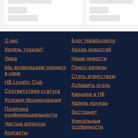
О нас
Блог Halalbooking
Халяль туризм?
Архив новостей
Умра
Наши новости
Мы возвращаем разницу
Пресс-релизы
в цене
Стать агентством
HB Loyalty Club
Добавить отель
Соответствие статуса
Карьера в HB
Условия бронирования
Халяль круизы
Политика
Экстранет
конфиденциальности
Уникальные
Частые вопросы
особенности
Контакты