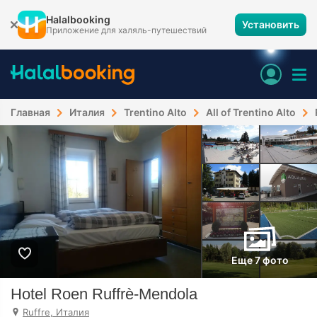
Halalbooking
Установить
Приложение для халяль-путешествий
Главная
Италия
Trentino Alto
All of Trentino Alto
Еще 7 фото
Hotel Roen Ruffrè-Mendola
Ruffre, Италия