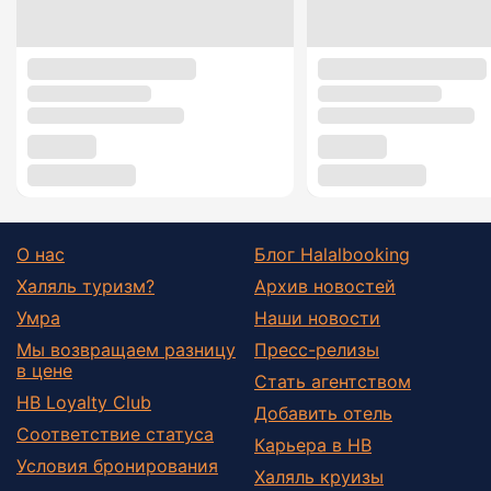
О нас
Блог Halalbooking
Халяль туризм?
Архив новостей
Умра
Наши новости
Мы возвращаем разницу
Пресс-релизы
в цене
Стать агентством
HB Loyalty Club
Добавить отель
Соответствие статуса
Карьера в HB
Условия бронирования
Халяль круизы