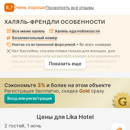
8,7
Очень хорошо
Посмотреть все отзывы
ХАЛЯЛЬ-ФРЕНДЛИ ОСОБЕННОСТИ
Все меню халяль
Халяль еда поблизости
Безалкогольный номер
Унитаз со встроенной форсункой
• Во всех номерах
Нет бассейна, спа или пляжа только для женщин, для
частной аренды или на вилле/в номере для уединенного
отдыха. Нет бассейна, спа или пляжа для совместного
Показать еще
использования, где разрешена скромная купальная
одежда
Сэкономьте
3%
и более на этом объекте
Регистрация бесплатно, скидка
Gold
сразу
Вход или регистрация
Цены для Lika Hotel
2 гостей
1 ночь