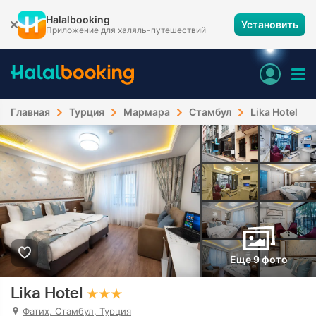
Halalbooking
Установить
Приложение для халяль-путешествий
Главная
Турция
Мармара
Стамбул
Lika Hotel
Еще 9 фото
Lika Hotel
Фатих, Стамбул, Турция