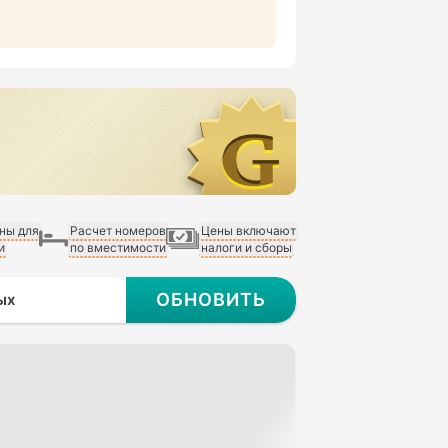
ны для
Расчет номеров
Цены включают
и
по вместимости
налоги и сборы
ОБНОВИТЬ
ых