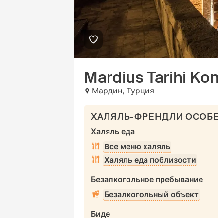
Mardius Tarihi Ko
Мардин, Турция
ХАЛЯЛЬ-ФРЕНДЛИ ОСОБ
Халяль еда
Все меню халяль
Халяль еда поблизости
Безалкогольное пребывание
Безалкогольный объект
Биде