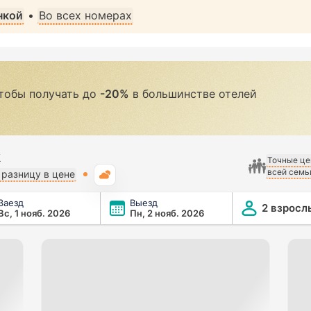
нкой
•
Во всех номерах
чтобы получать до
-20%
в большинстве отелей
k
Точные це
всей семь
Погода
разницу в цене
Заезд
Выезд
2 взросл
Вс, 1 нояб. 2026
Пн, 2 нояб. 2026