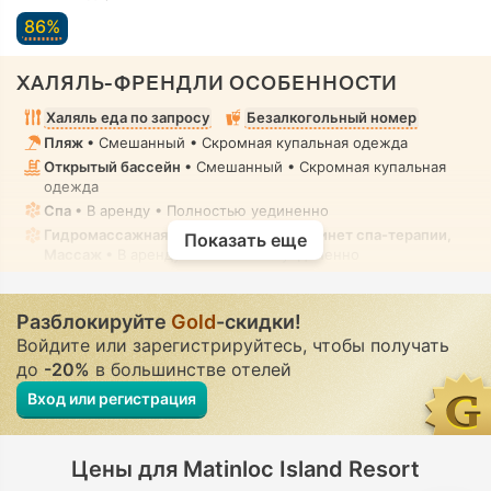
86%
ХАЛЯЛЬ-ФРЕНДЛИ ОСОБЕННОСТИ
Халяль еда по запросу
Безалкогольный номер
Пляж
• Смешанный • Скромная купальная одежда
Открытый бассейн
• Смешанный • Скромная купальная
одежда
Спа
• В аренду • Полностью уединенно
Гидромассажная ванна / джакузи, Кабинет спа-терапии,
Показать еще
Массаж
• В аренду • Полностью уединенно
Гигиенический душ
• Во всех номерах
Разблокируйте
Gold
-скидки!
Войдите или зарегистрируйтесь, чтобы получать
до
-20%
в большинстве отелей
Вход или регистрация
Цены для Matinloc Island Resort