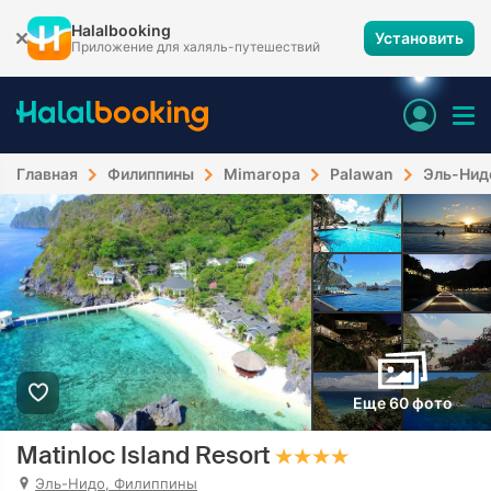
Halalbooking
Установить
Приложение для халяль-путешествий
Главная
Филиппины
Mimaropa
Palawan
Эль-Нид
Еще 60 фото
Matinloc Island Resort
Эль-Нидо, Филиппины