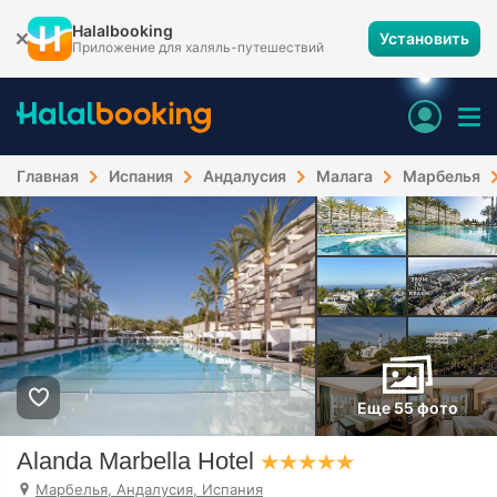
Halalbooking
Установить
Приложение для халяль-путешествий
Главная
Испания
Андалусия
Малага
Марбелья
Еще 55 фото
Alanda Marbella Hotel
Марбелья, Андалусия, Испания