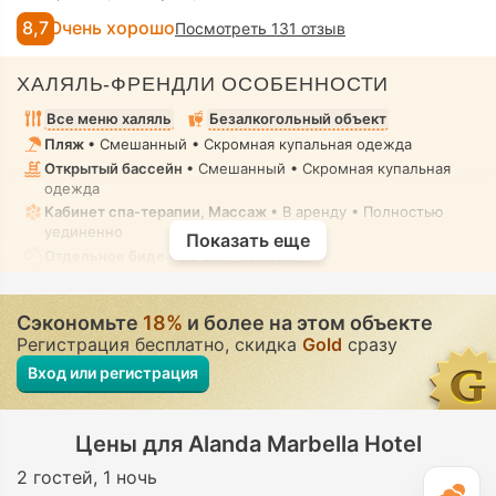
8,7
Очень хорошо
Посмотреть 131 отзыв
ХАЛЯЛЬ-ФРЕНДЛИ ОСОБЕННОСТИ
Все меню халяль
Безалкогольный объект
Пляж
• Смешанный • Скромная купальная одежда
Открытый бассейн
• Смешанный • Скромная купальная
одежда
Кабинет спа-терапии, Массаж
• В аренду • Полностью
уединенно
Показать еще
Отдельное биде
• Во всех номерах
Сэкономьте
18%
и более на этом объекте
Регистрация бесплатно, скидка
Gold
сразу
Вход или регистрация
Цены для Alanda Marbella Hotel
2 гостей
1 ночь
П