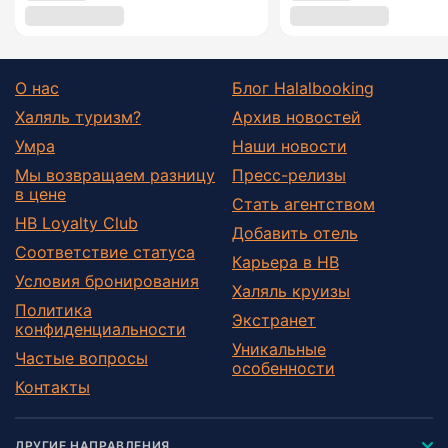
О нас
Блог Halalbooking
Халяль туризм?
Архив новостей
Умра
Наши новости
Мы возвращаем разницу
Пресс-релизы
в цене
Стать агентством
HB Loyalty Club
Добавить отель
Соответствие статуса
Карьера в HB
Условия бронирования
Халяль круизы
Политика
Экстранет
конфиденциальности
Уникальные
Частые вопросы
особенности
Контакты
ДРУГИЕ НАПРАВЛЕНИЯ