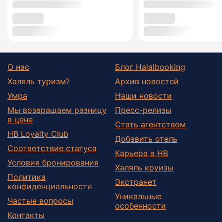
О нас
Блог Halalbooking
Халяль туризм?
Архив новостей
Умра
Наши новости
Мы возвращаем разницу
Пресс-релизы
в цене
Стать агентством
HB Loyalty Club
Добавить отель
Соответствие статуса
Карьера в HB
Условия бронирования
Халяль круизы
Политика
Экстранет
конфиденциальности
Уникальные
Частые вопросы
особенности
Контакты