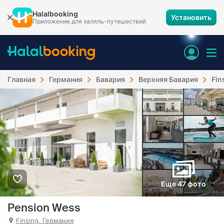
Halalbooking
Установить
Приложение для халяль-путешествий
Главная
Германия
Бавария
Верхняя Бавария
Fin
Еще 47 фото
Pension Wess
Finsing, Германия