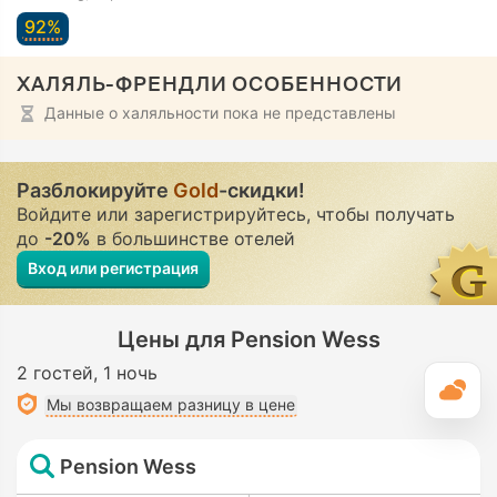
92%
ХАЛЯЛЬ-ФРЕНДЛИ ОСОБЕННОСТИ
Данные о халяльности пока не представлены
Разблокируйте
Gold
-скидки!
Войдите или зарегистрируйтесь, чтобы получать
до
-20%
в большинстве отелей
Вход или регистрация
Цены для Pension Wess
2 гостей
1 ночь
П
Мы возвращаем разницу в цене
Pension Wess