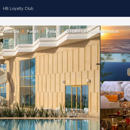
HB Loyalty Club
— Кенитра
Рабат
Рабат
STORY Le Carrousel Rabat