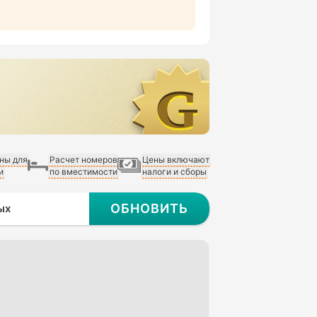
ны для
Расчет номеров
Цены включают
и
по вместимости
налоги и сборы
ОБНОВИТЬ
ых