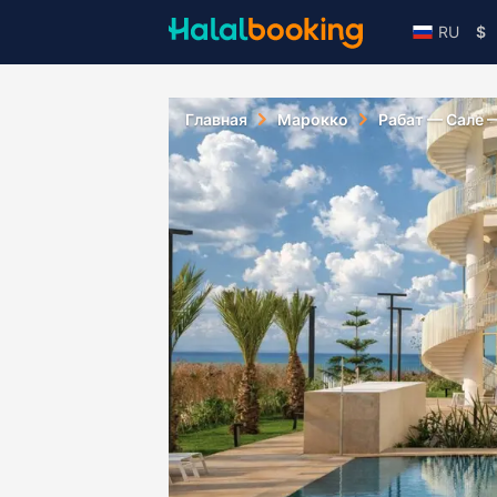
RU
$
Главная
Марокко
Рабат — Сале 