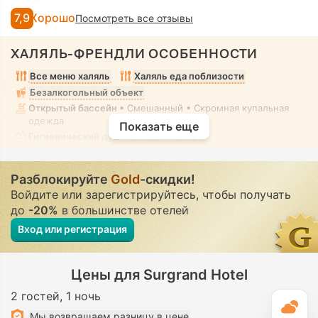
7,9
Хорошо
Посмотреть все отзывы
ХАЛЯЛЬ-ФРЕНДЛИ ОСОБЕННОСТИ
Все меню халяль
Халяль еда поблизости
Безалкогольный объект
Открытый бассейн
• Смешанный • Скромная купальная
одежда
Показать еще
Гигиенический душ
• Во всех номерах
Разблокируйте
Gold
-скидки!
Войдите или зарегистрируйтесь, чтобы получать
до
-20%
в большинстве отелей
Вход или регистрация
Цены для Surgrand Hotel
2 гостей
1 ночь
П
Мы возвращаем разницу в цене