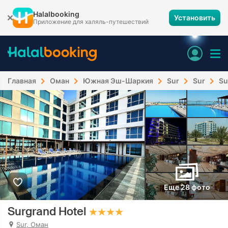
Halalbooking
Установить
Приложение для халяль-путешествий
Главная
Оман
Южная Эш-Шаркия
Sur
Sur
Su
Еще 28 фото
Surgrand Hotel
Sur, Оман