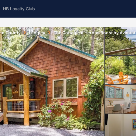
HB Loyalty Club
and County
Langley
The Cottage at Herons Roost by Avantst