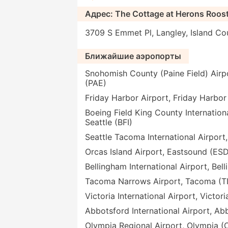
Адрес: The Cottage at Herons Roost
3709 S Emmet Pl, Langley, Island C
Ближайшие аэропорты
Snohomish County (Paine Field) Airpo
(PAE)
Friday Harbor Airport, Friday Harbor
Boeing Field King County Internationa
Seattle (BFI)
Seattle Tacoma International Airport,
Orcas Island Airport, Eastsound (ES
Bellingham International Airport, Bel
Tacoma Narrows Airport, Tacoma (T
Victoria International Airport, Victor
Abbotsford International Airport, Ab
Olympia Regional Airport, Olympia 