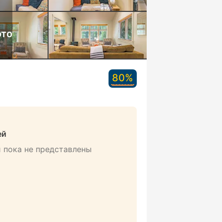
ото
80%
ей
 пока не представлены