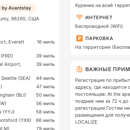
Курение на всей терри
 by Avantstay
ИНТЕРНЕТ
ounty, 98260, США
Беспроводной (WiFi)
ПАРКОВКА
rt, Everett
16 миль
На территории (Беспла
 (FRD)
39 миль
l Airport,
39 миль
ВАЖНЫЕ ПРИ
 Seattle (SEA)
44 миль
Регистрация по прибыт
D)
47 миль
адресу, где находится
постояльцев: At the ap
lingham (BLI)
50 миль
позднее чем за 72 ч до
IW)
56 миль
регистрации.Гостям не
ia (YYJ)
58 миль
размещения для получе
botsford (YXX)
66 миль
LOCALIZE
(OLM)
79 миль