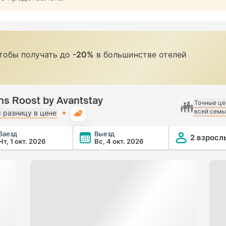
чтобы получать до
-20%
в большинстве отелей
s Roost by Avantstay
Точные це
всей семь
Погода
разницу в цене
Заезд
Выезд
vantstay
2 взросл
Чт, 1 окт. 2026
Вс, 4 окт. 2026