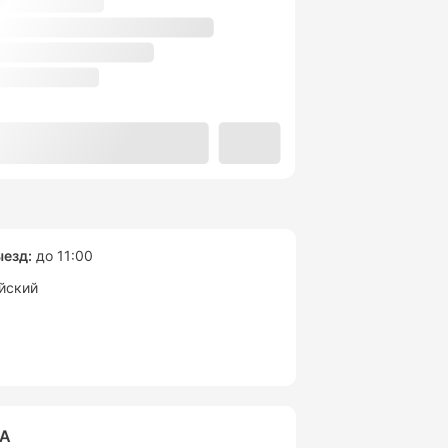
езд:
до 11:00
йский
ВА