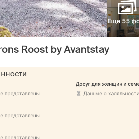
Еще 55 ф
rons Roost by Avantstay
ЕННОСТИ
Досуг для женщин и сем
не представлены
Данные о халяльности
не представлены
не представлены