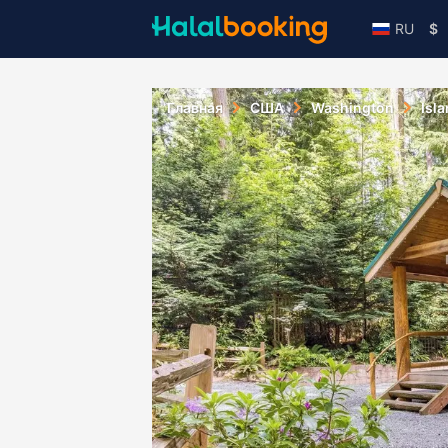
RU
$
Главная
США
Washington
Isl