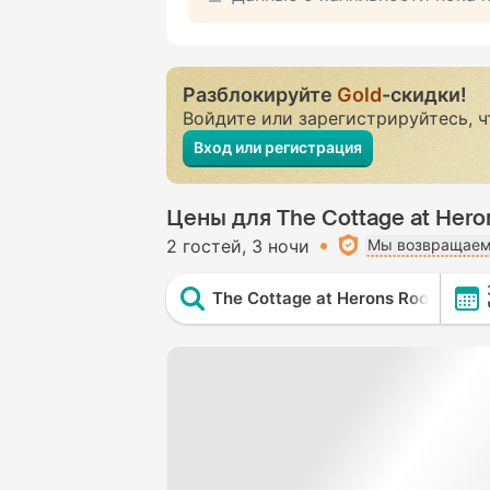
Разблокируйте
Gold
-скидки!
Войдите или зарегистрируйтесь, 
Вход или регистрация
Цены для The Cottage at Heron
2 гостей
3 ночи
Мы возвращаем 
The Cottage at Herons Roost by A