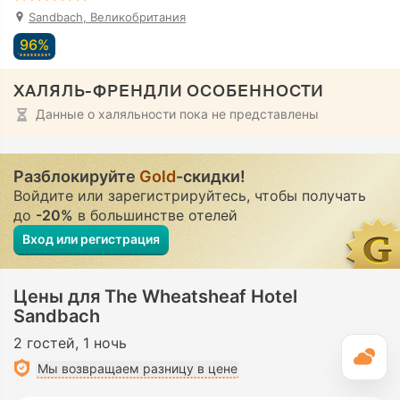
Sandbach, Великобритания
96%
ХАЛЯЛЬ-ФРЕНДЛИ ОСОБЕННОСТИ
Данные о халяльности пока не представлены
Разблокируйте
Gold
-скидки!
Войдите или зарегистрируйтесь, чтобы получать
до
-20%
в большинстве отелей
Вход или регистрация
Цены для The Wheatsheaf Hotel
Sandbach
2 гостей
1 ночь
П
Мы возвращаем разницу в цене