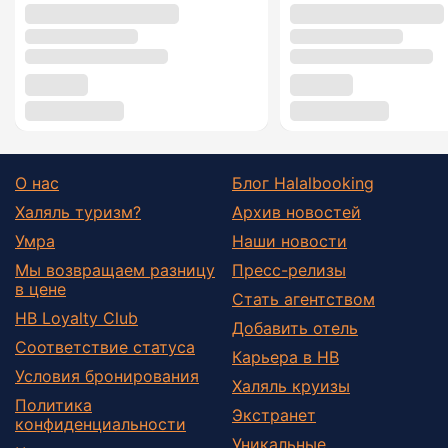
О нас
Блог Halalbooking
Халяль туризм?
Архив новостей
Умра
Наши новости
Мы возвращаем разницу
Пресс-релизы
в цене
Стать агентством
HB Loyalty Club
Добавить отель
Соответствие статуса
Карьера в HB
Условия бронирования
Халяль круизы
Политика
Экстранет
конфиденциальности
Уникальные