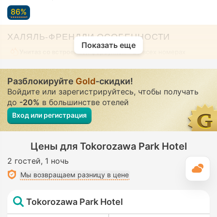
86%
ХАЛЯЛЬ-ФРЕНДЛИ ОСОБЕННОСТИ
Показать еще
Унитаз со встроенной форсункой
• Во всех номерах
Разблокируйте
Gold
-скидки!
Войдите или зарегистрируйтесь, чтобы получать
до
-20%
в большинстве отелей
Вход или регистрация
Цены для Tokorozawa Park Hotel
2 гостей
1 ночь
П
Мы возвращаем разницу в цене
Tokorozawa Park Hotel