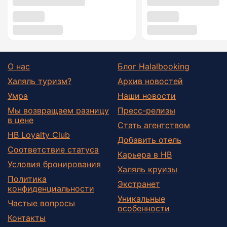
О нас
Блог Halalbooking
Халяль туризм?
Архив новостей
Умра
Наши новости
Мы возвращаем разницу
Пресс-релизы
в цене
Стать агентством
HB Loyalty Club
Добавить отель
Соответствие статуса
Карьера в HB
Условия бронирования
Халяль круизы
Политика
Экстранет
конфиденциальности
Уникальные
Частые вопросы
особенности
Контакты