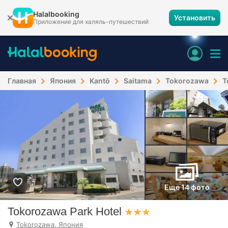
Halalbooking
Установить
Приложение для халяль-путешествий
Главная
Япония
Kantō
Saitama
Tokorozawa
T
Еще 14 фото
Tokorozawa Park Hotel
Tokorozawa, Япония