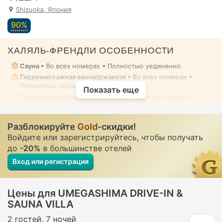
Shizuoka, Япония
90%
ХАЛЯЛЬ-ФРЕНДЛИ ОСОБЕННОСТИ
Сауна
• Во всех номерах • Полностью уединенно
Гидромассажная ванна/джакузи
• Во всех номерах •
Полностью уединенно
Показать еще
Унитаз со встроенной форсункой
• Во всех номерах
Разблокируйте
Gold
-скидки!
Войдите или зарегистрируйтесь, чтобы получать
до
-20%
в большинстве отелей
Вход или регистрация
Цены для UMEGASHIMA DRIVE-IN &
SAUNA VILLA
2 гостей
7 ночей