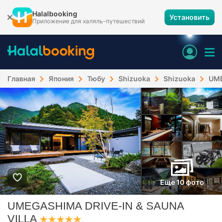
Halalbooking
Установить
Приложение для халяль-путешествий
Главная
Япония
Тюбу
Shizuoka
Shizuoka
UME
Еще 10 фото
UMEGASHIMA DRIVE-IN & SAUNA
VILLA