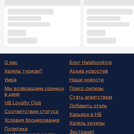
О нас
Блог Halalbooking
Халяль туризм?
Архив новостей
Умра
Наши новости
Мы возвращаем разницу
Пресс-релизы
в цене
Стать агентством
HB Loyalty Club
Добавить отель
Соответствие статуса
Карьера в HB
Условия бронирования
Халяль круизы
Политика
Экстранет