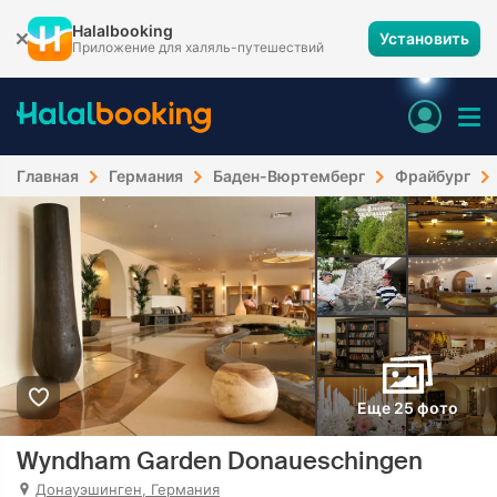
Halalbooking
Установить
Приложение для халяль-путешествий
Главная
Германия
Баден-Вюртемберг
Фрайбург
Еще 25 фото
Wyndham Garden Donaueschingen
Донауэшинген, Германия