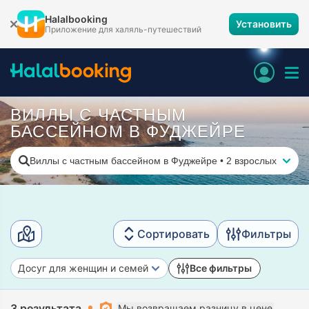
Halalbooking
Установить
Приложение для халяль-путешествий
ВИЛЛЫ С ЧАСТНЫМ
БАССЕЙНОМ В ФУДЖЕЙРЕ
Виллы с частным бассейном в Фуджейре
•
2 взрослых
Сортировать
Фильтры
Досуг для женщин и семей
Все фильтры
3 результата
Мы возвращаем разницу в цене