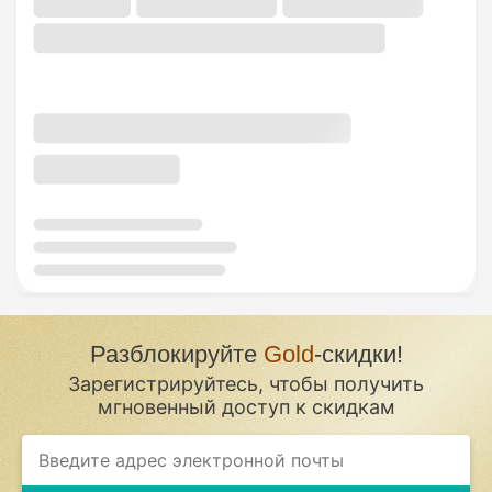
Разблокируйте
Gold
-скидки!
Зарегистрируйтесь, чтобы получить
мгновенный доступ к скидкам
If
you
are