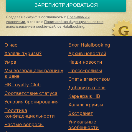
a
ЗАРЕГИСТРИРОВАТЬСЯ
human,
ignore
this
Создавая аккаунт, я соглашаюсь с
Правилами и
field
условиями
, а также с
Политикой конфиденциальности и
использованием cookie-файлов
Halalbooking.
О нас
Блог Halalbooking
Халяль туризм?
Архив новостей
Умра
Наши новости
Мы возвращаем разницу
Пресс-релизы
в цене
Стать агентством
HB Loyalty Club
Добавить отель
Соответствие статуса
Карьера в HB
Условия бронирования
Халяль круизы
Политика
Экстранет
конфиденциальности
Уникальные
Частые вопросы
особенности