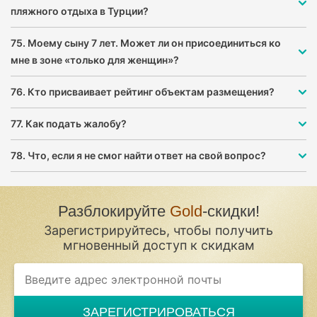
пляжного отдыха в Турции?
75. Моему сыну 7 лет. Может ли он присоединиться ко
мне в зоне «только для женщин»?
76. Кто присваивает рейтинг объектам размещения?
77. Как подать жалобу?
78. Что, если я не смог найти ответ на свой вопрос?
Разблокируйте
Gold
-скидки!
Зарегистрируйтесь, чтобы получить
мгновенный доступ к скидкам
If
you
are
a
ЗАРЕГИСТРИРОВАТЬСЯ
human,