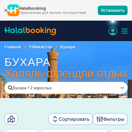
Halalbooking
Установить
Приложение для халяль-путешествий
Главная
Узбекистан
Бухара
БУХАРА
Халяль-френдли отдых
Бухара
•
2 взрослых
Сортировать
Фильтры