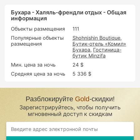
Бухара - Халяль-френдли отдых - Общая
информация
Объекты размещения
111
Популярные объекты
Shohnishin Boutique
размещения
Бутик-отель «Комил»
Бухара
Гостиница-
бутик Minzifa
Мин. цена за ночь
24 $
Средняя цена за ночь
5 336 $
Разблокируйте
Gold
-скидки!
Зарегистрируйтесь, чтобы получить
мгновенный доступ к скидкам
If
you
are
a