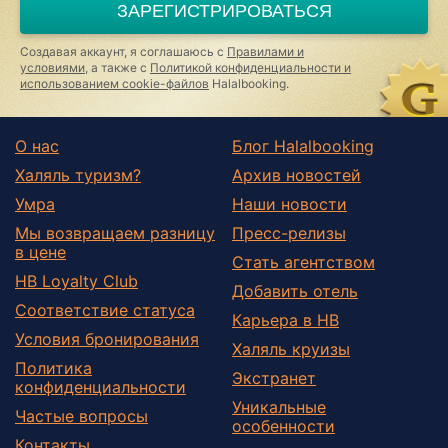
ЗАРЕГИСТРИРОВАТЬСЯ
human,
ignore
this
Создавая аккаунт, я соглашаюсь с
Правилами и
field
условиями
, а также с
Политикой конфиденциальности и
использованием cookie-файлов
Halalbooking.
О нас
Блог Halalbooking
Халяль туризм?
Архив новостей
Умра
Наши новости
Мы возвращаем разницу
Пресс-релизы
в цене
Стать агентством
HB Loyalty Club
Добавить отель
Соответствие статуса
Карьера в HB
Условия бронирования
Халяль круизы
Политика
Экстранет
конфиденциальности
Уникальные
Частые вопросы
особенности
Контакты