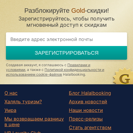
Разблокируйте
Gold
-скидки!
Зарегистрируйтесь, чтобы получить
мгновенный доступ к скидкам
ЗАРЕГИСТРИРОВАТЬСЯ
Создавая аккаунт, я соглашаюсь с
Правилами и
условиями
, а также с
Политикой конфиденциальности и
использованием cookie-файлов
Halalbooking.
О нас
Блог Halalbooking
Халяль туризм?
Архив новостей
Умра
Наши новости
Мы возвращаем разницу
Пресс-релизы
в цене
Стать агентством
HB Loyalty Club