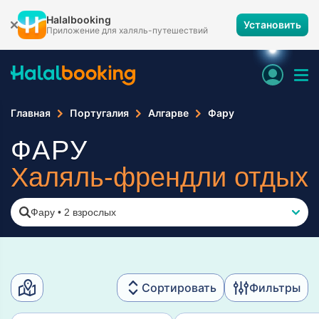
Halalbooking
Установить
Приложение для халяль-путешествий
Главная
Португалия
Алгарве
Фару
ФАРУ
Халяль-френдли отдых
Фару
•
2 взрослых
Сортировать
Фильтры