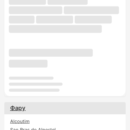
Фару
Alcoutim
Sao Bras de Alportel