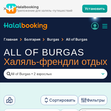
Halalbooking
Установить
Приложение для халяль-путешествий
Главная
Болгария
Burgas
All of Burgas
ALL OF BURGAS
Халяль-френдли отдых
All of Burgas
•
2 взрослых
Сортировать
Фильтры