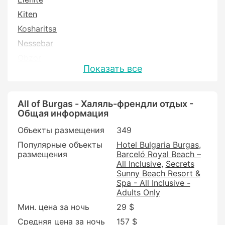
Kiten
Kosharitsa
Nessebar
Obzor
Показать все
Pismenovo
Pomorie
Primorsko
All of Burgas - Халяль-френдли отдых -
Общая информация
Ravda
Объекты размещения
349
Sozopol
Популярные объекты
Hotel Bulgaria Burgas
Sunny Beach
размещения
Barceló Royal Beach –
Sveti Vlas
All Inclusive
Secrets
Sunny Beach Resort &
Tsarevo
Spa - All Inclusive -
Adults Only
Мин. цена за ночь
29 $
Средняя цена за ночь
157 $