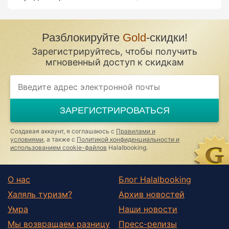
Разблокируйте
Gold
-скидки!
Зарегистрируйтесь, чтобы получить
мгновенный доступ к скидкам
ЗАРЕГИСТРИРОВАТЬСЯ
Создавая аккаунт, я соглашаюсь с
Правилами и
условиями
, а также с
Политикой конфиденциальности и
использованием cookie-файлов
Halalbooking.
О нас
Блог Halalbooking
Халяль туризм?
Архив новостей
Умра
Наши новости
Мы возвращаем разницу
Пресс-релизы