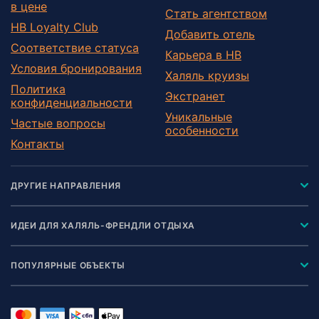
в цене
Predappio
Стать агентством
HB Loyalty Club
Premilcuore
Добавить отель
Соответствие статуса
Reggiolo
Карьера в HB
Условия бронирования
San Benedetto Val di Sambro
Халяль круизы
Политика
San Giorgio di Piano
Экстранет
конфиденциальности
San Leo
Уникальные
Частые вопросы
особенности
Sassuolo
Контакты
Savignano sul Panaro
Savignano sul Rubicone
ДРУГИЕ НАПРАВЛЕНИЯ
Sissa Trecasali
Talamello
ИДЕИ ДЛЯ ХАЛЯЛЬ-ФРЕНДЛИ ОТДЫХА
Traversetolo
Ventasso
ПОПУЛЯРНЫЕ ОБЪЕКТЫ
Verghereto
Viano
Voghiera