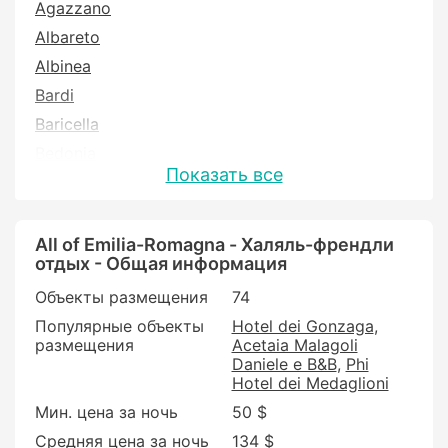
Agazzano
Albareto
Albinea
Bardi
Baricella
Bedonia
Показать все
Berra
Busseto
Calestano
All of Emilia-Romagna - Халяль-френдли
отдых - Общая информация
Castel Guelfo di Bologna
Объекты размещения
74
Castelfranco Emilia
Популярные объекты
Hotel dei Gonzaga
Castell'Arquato
размещения
Acetaia Malagoli
Castello d'Argile
Daniele e B&B
Phi
Hotel dei Medaglioni
Castelnovo ne' Monti
Мин. цена за ночь
50 $
Cavriago
Средняя цена за ночь
134 $
Concordia sulla Secchia