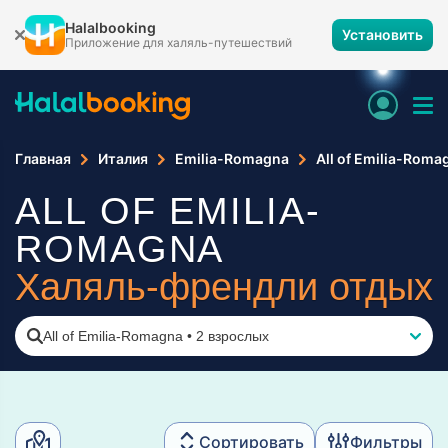
Halalbooking
Установить
Приложение для халяль-путешествий
Главная
Италия
Emilia-Romagna
All of Emilia-Roma
ALL OF EMILIA-
ROMAGNA
Халяль-френдли отдых
All of Emilia-Romagna
•
2 взрослых
Сортировать
Фильтры