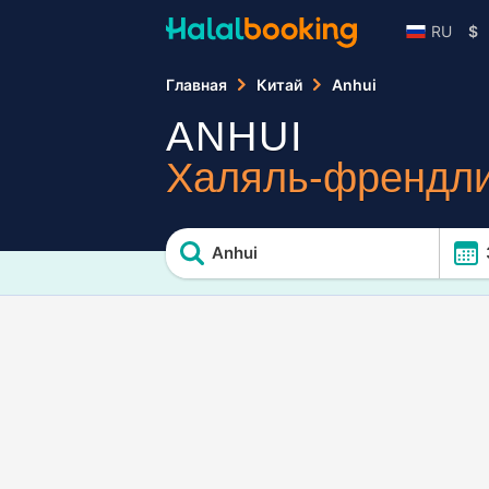
RU
$
Главная
Китай
Anhui
ANHUI
Халяль-френдли
Anhui