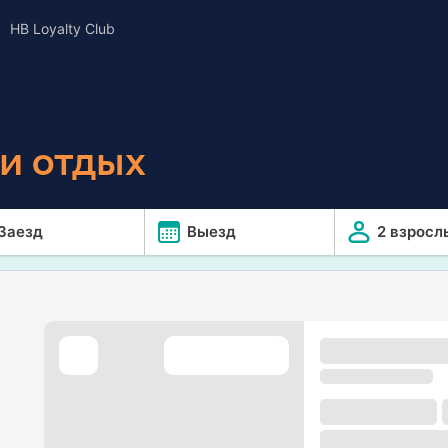
HB Loyalty Club
и отдых
Заезд
Выезд
2 взросл