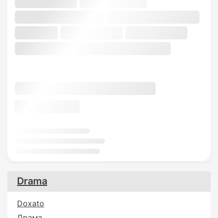
Drama
Doxato
Драма