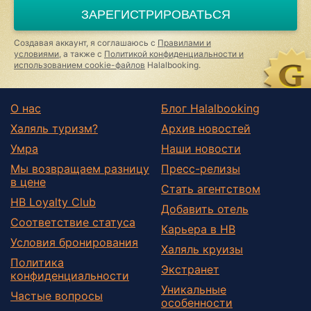
ЗАРЕГИСТРИРОВАТЬСЯ
Создавая аккаунт, я соглашаюсь с
Правилами и
условиями
, а также с
Политикой конфиденциальности и
использованием cookie-файлов
Halalbooking.
О нас
Блог Halalbooking
Халяль туризм?
Архив новостей
Умра
Наши новости
Мы возвращаем разницу
Пресс-релизы
в цене
Стать агентством
HB Loyalty Club
Добавить отель
Соответствие статуса
Карьера в HB
Условия бронирования
Халяль круизы
Политика
Экстранет
конфиденциальности
Уникальные
Частые вопросы
особенности