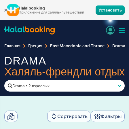
Halalbooking
Установить
Приложение для халяль-путешествий
Главная
Греция
East Macedonia and Thrace
Drama
DRAMA
Халяль-френдли отдых
Drama
•
2 взрослых
Сортировать
Фильтры