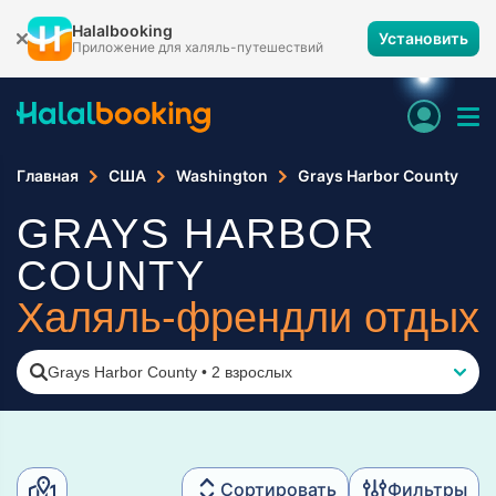
Halalbooking
Установить
Приложение для халяль-путешествий
Главная
США
Washington
Grays Harbor County
GRAYS HARBOR
COUNTY
Халяль-френдли отдых
Grays Harbor County
•
2 взрослых
Сортировать
Фильтры