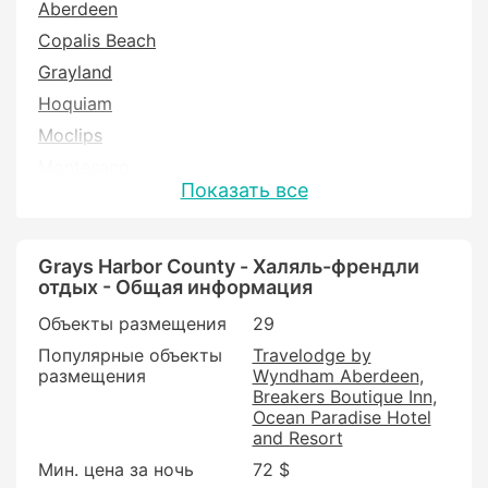
Aberdeen
Copalis Beach
Grayland
Hoquiam
Moclips
Montesano
Показать все
Ocean Shores
Quinault
Westport
Grays Harbor County - Халяль-френдли
отдых - Общая информация
Объекты размещения
29
Популярные объекты
Travelodge by
размещения
Wyndham Aberdeen
Breakers Boutique Inn
Ocean Paradise Hotel
and Resort
Мин. цена за ночь
72 $