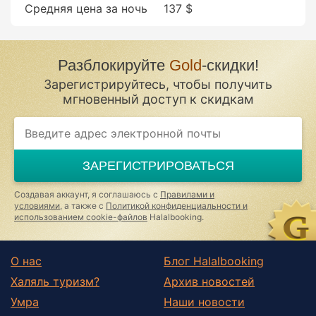
Средняя цена за ночь
137 $
Разблокируйте
Gold
-скидки!
Зарегистрируйтесь, чтобы получить
мгновенный доступ к скидкам
If
you
are
a
ЗАРЕГИСТРИРОВАТЬСЯ
human,
ignore
this
Создавая аккаунт, я соглашаюсь с
Правилами и
field
условиями
, а также с
Политикой конфиденциальности и
использованием cookie-файлов
Halalbooking.
О нас
Блог Halalbooking
Халяль туризм?
Архив новостей
Умра
Наши новости