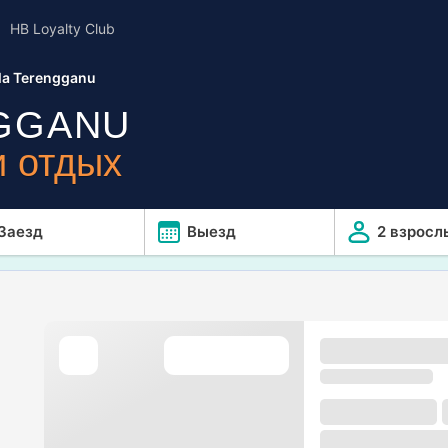
HB Loyalty Club
la Terengganu
GGANU
 отдых
Заезд
Выезд
2 взросл