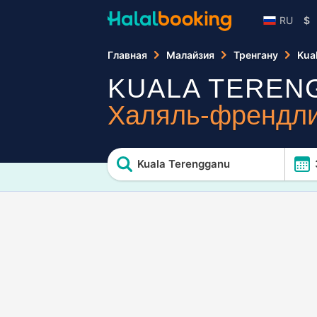
RU
$
Главная
Малайзия
Тренгану
Kua
KUALA TEREN
Халяль-френдли
Kuala Terengganu