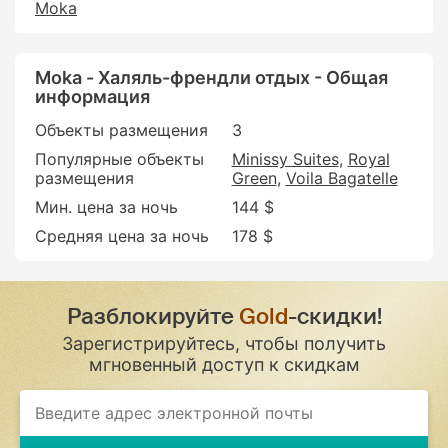
Moka
Moka - Халяль-френдли отдых - Общая
информация
Объекты размещения
3
Популярные объекты
Minissy Suites
Royal
размещения
Green
Voila Bagatelle
Мин. цена за ночь
144 $
Средняя цена за ночь
178 $
Разблокируйте
Gold
-скидки!
Зарегистрируйтесь, чтобы получить
мгновенный доступ к скидкам
If
you
are
a