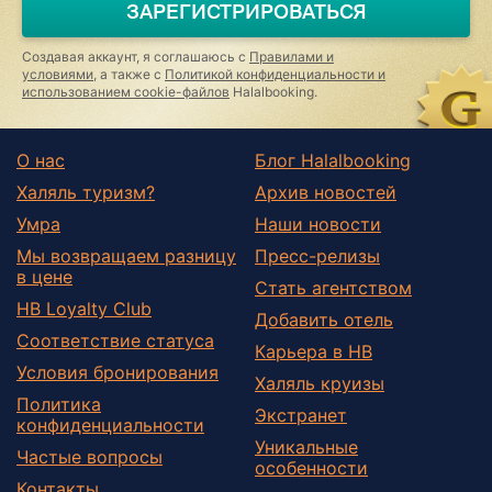
ЗАРЕГИСТРИРОВАТЬСЯ
human,
ignore
this
Создавая аккаунт, я соглашаюсь с
Правилами и
field
условиями
, а также с
Политикой конфиденциальности и
использованием cookie-файлов
Halalbooking.
О нас
Блог Halalbooking
Халяль туризм?
Архив новостей
Умра
Наши новости
Мы возвращаем разницу
Пресс-релизы
в цене
Стать агентством
HB Loyalty Club
Добавить отель
Соответствие статуса
Карьера в HB
Условия бронирования
Халяль круизы
Политика
Экстранет
конфиденциальности
Уникальные
Частые вопросы
особенности
Контакты