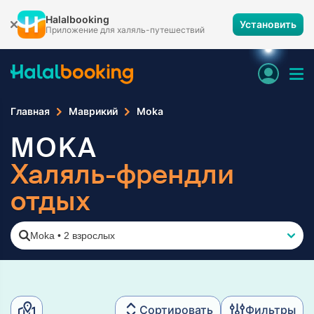
Halalbooking
Установить
Приложение для халяль-путешествий
Главная
Маврикий
Moka
MOKA
Халяль-френдли
отдых
Moka
•
2 взрослых
Сортировать
Фильтры