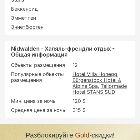
Беккенрид
Эмметтен
Эннетбюрген
Nidwalden - Халяль-френдли отдых -
Общая информация
Объекты размещения
12
Популярные объекты
Hotel Villa Honegg
размещения
Bürgenstock Hotel &
Alpine Spa
Tailormade
Hotel STANS SÜD
Мин. цена за ночь
120 $
Средняя цена за ночь
315 $
Разблокируйте
Gold
-скидки!