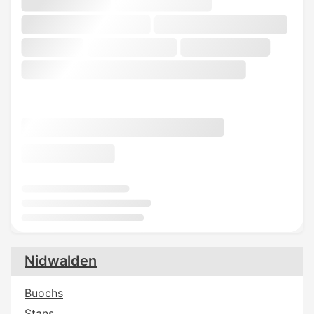
Nidwalden
Buochs
Stans