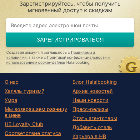
Зарегистрируйтесь, чтобы получить
мгновенный доступ к скидкам
If
you
are
a
ЗАРЕГИСТРИРОВАТЬСЯ
human,
ignore
this
Создавая аккаунт, я соглашаюсь с
Правилами и
field
условиями
, а также с
Политикой конфиденциальности и
использованием cookie-файлов
Halalbooking.
О нас
Блог Halalbooking
Халяль туризм?
Архив новостей
Умра
Наши новости
Мы возвращаем разницу
Пресс-релизы
в цене
Стать агентством
HB Loyalty Club
Добавить отель
Соответствие статуса
Карьера в HB