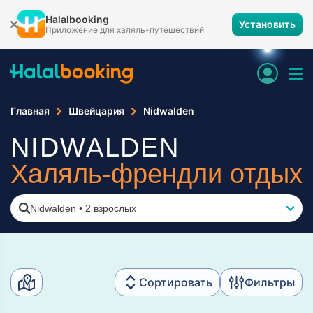
Halalbooking
Установить
Приложение для халяль-путешествий
Главная
Швейцария
Nidwalden
NIDWALDEN
Халяль-френдли отдых
Nidwalden
•
2 взрослых
Сортировать
Фильтры