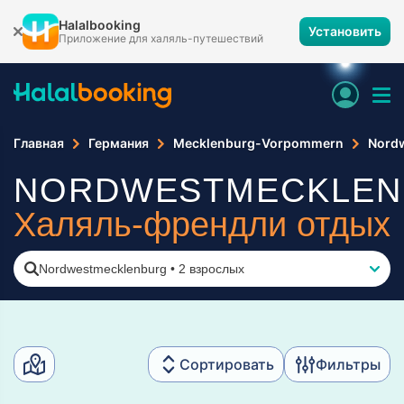
Halalbooking
Установить
Приложение для халяль-путешествий
Главная
Германия
Mecklenburg-Vorpommern
Nord
NORDWESTMECKLEN
Халяль-френдли отдых
Nordwestmecklenburg
•
2 взрослых
Сортировать
Фильтры