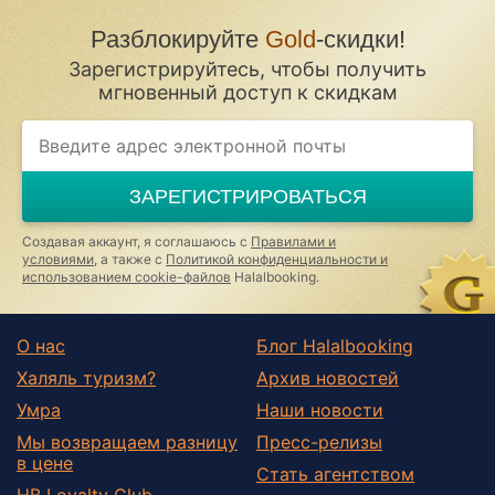
Гадебуш
Разблокируйте
Gold
-скидки!
Гэгелов
Зарегистрируйтесь, чтобы получить
Дамсхаген
мгновенный доступ к скидкам
Калькхорст
ЗАРЕГИСТРИРОВАТЬСЯ
Создавая аккаунт, я соглашаюсь с
Правилами и
условиями
, а также с
Политикой конфиденциальности и
использованием cookie-файлов
Halalbooking.
О нас
Блог Halalbooking
Халяль туризм?
Архив новостей
Умра
Наши новости
Мы возвращаем разницу
Пресс-релизы
в цене
Стать агентством
HB Loyalty Club