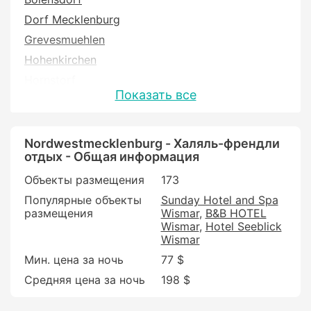
Dorf Mecklenburg
Grevesmuehlen
Hohenkirchen
Hornstorf
Показать все
Kluetz
Krusenhagen
Lübberstorf
Nordwestmecklenburg - Халяль-френдли
отдых - Общая информация
Neuburg
Объекты размещения
173
Warin
Популярные объекты
Sunday Hotel and Spa
Warnow
размещения
Wismar
B&B HOTEL
Wismar
Wismar
Hotel Seeblick
Wismar
Zierow
Мин. цена за ночь
77 $
Zurow
Средняя цена за ночь
198 $
Бенц
Больтенхаген