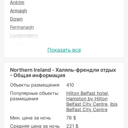
Antrim
Armagh
Down
Fermanagh
Londonderry
Tyrone
Показать все
Northern Ireland - Халяль-френдли отдых
- Общая информация
Объекты размещения
410
Популярные объекты
Hilton Belfast hotel
размещения
Hampton by Hilton
Belfast City Centre
ibis
Belfast City Centre
Мин. цена за ночь
78 $
Средняя цена за ночь
221 $