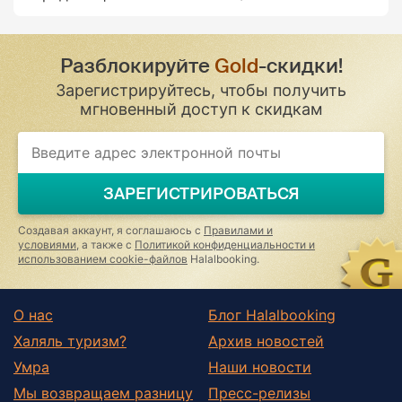
Разблокируйте
Gold
-скидки!
Зарегистрируйтесь, чтобы получить
мгновенный доступ к скидкам
If
you
are
a
ЗАРЕГИСТРИРОВАТЬСЯ
human,
ignore
this
Создавая аккаунт, я соглашаюсь с
Правилами и
field
условиями
, а также с
Политикой конфиденциальности и
использованием cookie-файлов
Halalbooking.
О нас
Блог Halalbooking
Халяль туризм?
Архив новостей
Умра
Наши новости
Мы возвращаем разницу
Пресс-релизы