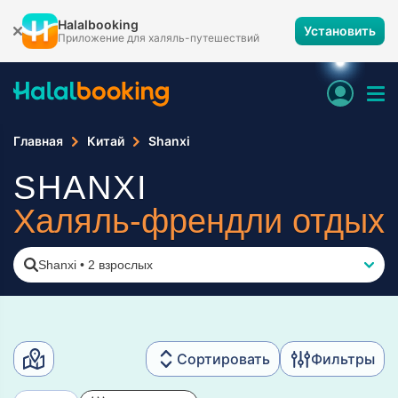
Halalbooking
Установить
Приложение для халяль-путешествий
Главная
Китай
Shanxi
SHANXI
Халяль-френдли отдых
Shanxi
•
2 взрослых
Сортировать
Фильтры