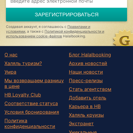
ЗАРЕГИСТРИРОВАТЬСЯ
Создавая аккаунт, я соглашаюсь с
Правилами и
условиями
, а также с
Политикой конфиденциальности и
использованием cookie-файлов
Halalbooking.
О нас
Блог Halalbooking
Халяль туризм?
Архив новостей
Умра
Наши новости
Мы возвращаем разницу
Пресс-релизы
в цене
Стать агентством
HB Loyalty Club
Добавить отель
Соответствие статуса
Карьера в HB
Условия бронирования
Халяль круизы
Политика
Экстранет
конфиденциальности
Уникальные