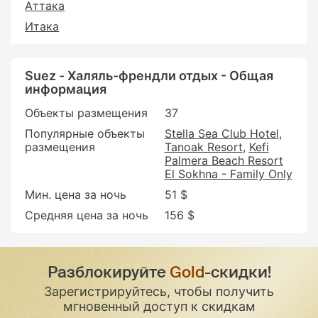
Аттака
Итака
Suez - Халяль-френдли отдых - Общая
информация
Объекты размещения
37
Популярные объекты
Stella Sea Club Hotel
размещения
Tanoak Resort
Kefi
Palmera Beach Resort
El Sokhna - Family Only
Мин. цена за ночь
51 $
Средняя цена за ночь
156 $
Разблокируйте
Gold
-скидки!
Зарегистрируйтесь, чтобы получить
мгновенный доступ к скидкам