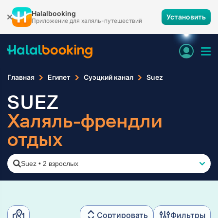
Halalbooking
Установить
Приложение для халяль-путешествий
Главная
Египет
Суэцкий канал
Suez
SUEZ
Халяль-френдли
отдых
Suez
•
2 взрослых
Сортировать
Фильтры