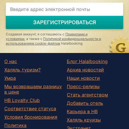
ЗАРЕГИСТРИРОВАТЬСЯ
Создавая аккаунт, я соглашаюсь с
Правилами и
условиями
, а также с
Политикой конфиденциальности и
использованием cookie-файлов
Halalbooking.
О нас
Блог Halalbooking
Халяль туризм?
Архив новостей
Умра
Наши новости
Мы возвращаем разницу
Пресс-релизы
в цене
Стать агентством
HB Loyalty Club
Добавить отель
Соответствие статуса
Карьера в HB
Условия бронирования
Халяль круизы
Политика
Экстранет