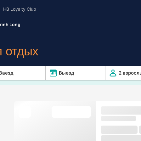
HB Loyalty Club
Vinh Long
 отдых
Заезд
Выезд
2 взросл