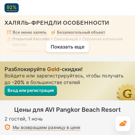
92%
ХАЛЯЛЬ-ФРЕНДЛИ ОСОБЕННОСТИ
Все меню халяль
Безалкогольный объект
Открытый бассейн
• Смешанный • Скромная купальная
одежда
Показать еще
Гигиенический душ
• Во всех номерах
Разблокируйте
Gold
-скидки!
Войдите или зарегистрируйтесь, чтобы получать
до
-20%
в большинстве отелей
Вход или регистрация
Цены для AVI Pangkor Beach Resort
2 гостей
1 ночь
П
Мы возвращаем разницу в цене