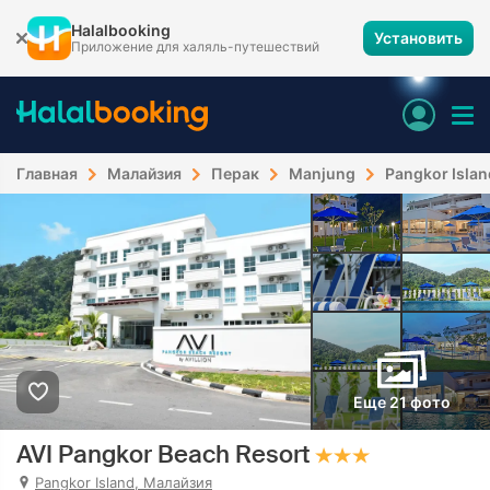
Halalbooking
Установить
Приложение для халяль-путешествий
Главная
Малайзия
Перак
Manjung
Pangkor Islan
Еще 21 фото
AVI Pangkor Beach Resort
Pangkor Island, Малайзия