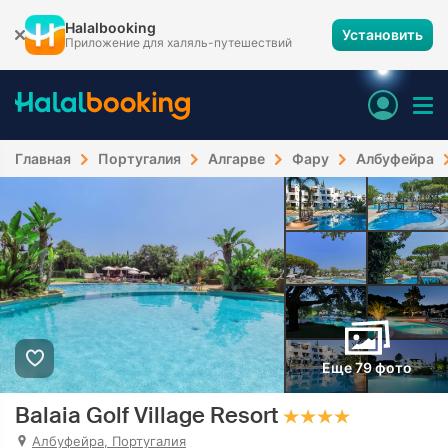
Halalbooking
Установить
Приложение для халяль-путешествий
Главная
Португалия
Алгарве
Фару
Албуфейра
Еще 79 фото
Balaia Golf Village Resort
Албуфейра, Португалия