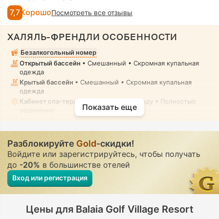
7,7
Хорошо
Посмотреть все отзывы
ХАЛЯЛЬ-ФРЕНДЛИ ОСОБЕННОСТИ
Безалкогольный номер
Открытый бассейн
• Смешанный • Скромная купальная
одежда
Крытый бассейн
• Смешанный • Скромная купальная
одежда
Кабинет спа-терапии, Массаж
• В аренду • Полностью
Показать еще
уединенно
Питание Халяль не предоставляется в данном объекте
размещения или местах поблизости
Разблокируйте
Gold
-скидки!
Войдите или зарегистрируйтесь, чтобы получать
до
-20%
в большинстве отелей
Вход или регистрация
Цены для Balaia Golf Village Resort