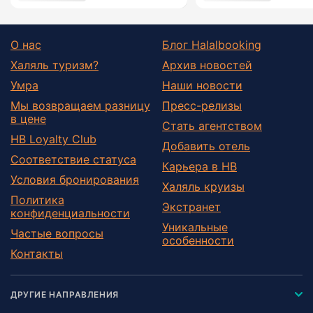
О нас
Блог Halalbooking
Халяль туризм?
Архив новостей
Умра
Наши новости
Мы возвращаем разницу
Пресс-релизы
в цене
Стать агентством
HB Loyalty Club
Добавить отель
Соответствие статуса
Карьера в HB
Условия бронирования
Халяль круизы
Политика
Экстранет
конфиденциальности
Уникальные
Частые вопросы
особенности
Контакты
ДРУГИЕ НАПРАВЛЕНИЯ