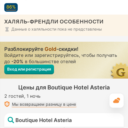
86%
ХАЛЯЛЬ-ФРЕНДЛИ ОСОБЕННОСТИ
Данные о халяльности пока не представлены
Разблокируйте
Gold
-скидки!
Войдите или зарегистрируйтесь, чтобы получать
до
-20%
в большинстве отелей
Вход или регистрация
Цены для Boutique Hotel Asteria
2 гостей
1 ночь
П
Мы возвращаем разницу в цене
Boutique Hotel Asteria