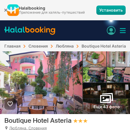
Halalbooking
Установить
Приложение для халяль-путешествий
Главная
Словения
Любляна
Boutique Hotel Asteria
Еще 43 фото
Boutique Hotel Asteria
Любляна, Словения