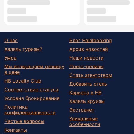
О нас
Блог Halalbooking
Халяль туризм?
Архив новостей
Умра
Наши новости
Мы возвращаем разницу
Пресс-релизы
в цене
Стать агентством
HB Loyalty Club
Добавить отель
Соответствие статуса
Карьера в HB
Условия бронирования
Халяль круизы
Политика
Экстранет
конфиденциальности
Уникальные
Частые вопросы
особенности
Контакты