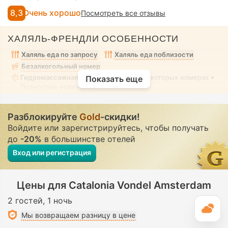
8,3
Очень хорошо
Посмотреть все отзывы
ХАЛЯЛЬ-ФРЕНДЛИ ОСОБЕННОСТИ
Халяль еда по запросу
Халяль еда поблизости
Безалкогольный номер
Гидромассажная ванна/джакузи
• В некоторых номерах •
Показать еще
Полностью уединенно
Разблокируйте
Gold
-скидки!
Войдите или зарегистрируйтесь, чтобы получать
до
-20%
в большинстве отелей
Вход или регистрация
Цены для Catalonia Vondel Amsterdam
2 гостей
1 ночь
П
Мы возвращаем разницу в цене