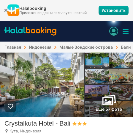
Halalbooking
Установить
Приложение для халяль-путешествий
Главная
Индонезия
Малые Зондские острова
Бали
Еще 57 фото
Crystalkuta Hotel - Bali
Кута, Индонезия