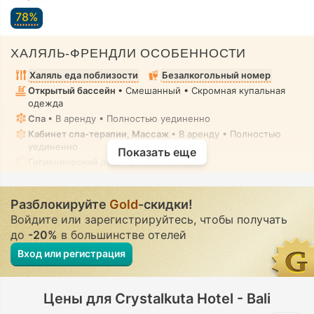
78%
ХАЛЯЛЬ-ФРЕНДЛИ ОСОБЕННОСТИ
Халяль еда поблизости
Безалкогольный номер
Открытый бассейн
• Смешанный • Скромная купальная
одежда
Спа
• В аренду • Полностью уединенно
Кабинет спа-терапии, Массаж
• В аренду • Полностью
уединенно
Показать еще
Гигиенический душ
• Во всех номерах
Разблокируйте
Gold
-скидки!
Войдите или зарегистрируйтесь, чтобы получать
до
-20%
в большинстве отелей
Вход или регистрация
Цены для Crystalkuta Hotel - Bali