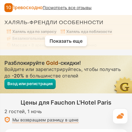
10
Превосходно
Посмотреть все отзывы
ХАЛЯЛЬ-ФРЕНДЛИ ОСОБЕННОСТИ
Халяль еда по запросу
Халяль еда поблизости
Безалкогольный номер
Показать еще
Массаж
• В аренду • Полностью уединенно
Разблокируйте
Gold
-скидки!
Войдите или зарегистрируйтесь, чтобы получать
до
-20%
в большинстве отелей
Вход или регистрация
Цены для Fauchon L'Hotel Paris
2 гостей
1 ночь
П
Мы возвращаем разницу в цене