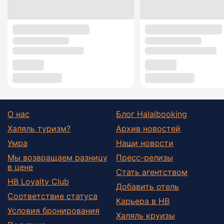
О нас
Блог Halalbooking
Халяль туризм?
Архив новостей
Умра
Наши новости
Мы возвращаем разницу
Пресс-релизы
в цене
Стать агентством
HB Loyalty Club
Добавить отель
Соответствие статуса
Карьера в HB
Условия бронирования
Халяль круизы