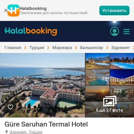
Halalbooking
Установить
Приложение для халяль-путешествий
Главная
Турция
Мармара
Балыкесир
Эдремит
Еще 27 фото
Güre Saruhan Termal Hotel
Эдремит, Турция