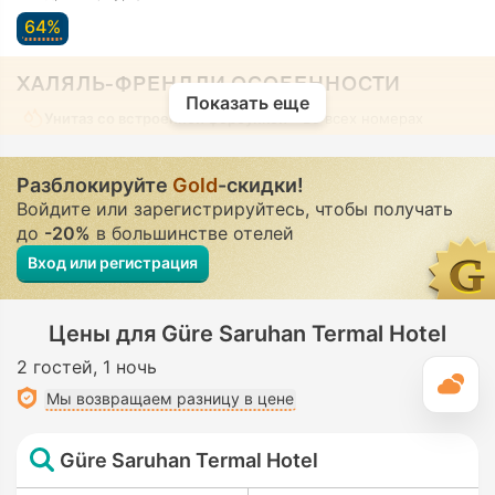
64%
ХАЛЯЛЬ-ФРЕНДЛИ ОСОБЕННОСТИ
Показать еще
Унитаз со встроенной форсункой
• Во всех номерах
Разблокируйте
Gold
-скидки!
Войдите или зарегистрируйтесь, чтобы получать
до
-20%
в большинстве отелей
Вход или регистрация
Цены для Güre Saruhan Termal Hotel
2 гостей
1 ночь
П
Мы возвращаем разницу в цене
Güre Saruhan Termal Hotel