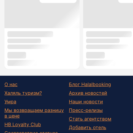
О нас
Блог Halalbooking
Халяль туризм?
Архив новостей
Умра
Наши новости
Мы возвращаем разницу
Пресс-релизы
в цене
Стать агентством
HB Loyalty Club
Добавить отель
Соответствие статуса