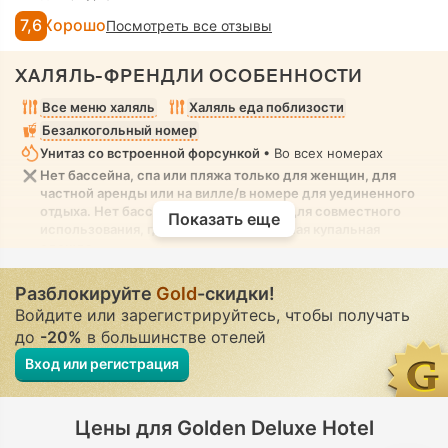
7,6
Хорошо
Посмотреть все отзывы
ХАЛЯЛЬ-ФРЕНДЛИ ОСОБЕННОСТИ
Все меню халяль
Халяль еда поблизости
Безалкогольный номер
Унитаз со встроенной форсункой
• Во всех номерах
Нет бассейна, спа или пляжа только для женщин, для
частной аренды или на вилле/в номере для уединенного
отдыха. Нет бассейна, спа или пляжа для совместного
Показать еще
использования, где разрешена скромная купальная
одежда
Разблокируйте
Gold
-скидки!
Войдите или зарегистрируйтесь, чтобы получать
до
-20%
в большинстве отелей
Вход или регистрация
Цены для Golden Deluxe Hotel