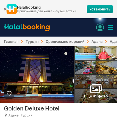
Halalbooking
Установить
Приложение для халяль-путешествий
Главная
Турция
Средиземноморский
Адана
Ада
Еще 45 фото
Golden Deluxe Hotel
Адана, Турция