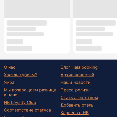
О нас
Блог Halalbooking
Халяль туризм?
Архив новостей
Умра
Наши новости
Мы возвращаем разницу
Пресс-релизы
в цене
Стать агентством
HB Loyalty Club
Добавить отель
Соответствие статуса
Карьера в HB