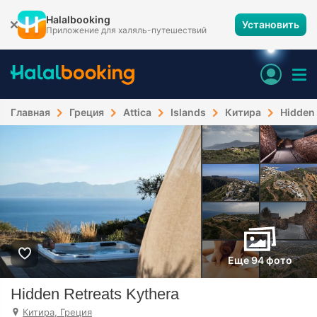
Halalbooking
Установить
Приложение для халяль-путешествий
Главная
Греция
Attica
Islands
Китира
Hidden 
Еще 94 фото
Hidden Retreats Kythera
Китира, Греция