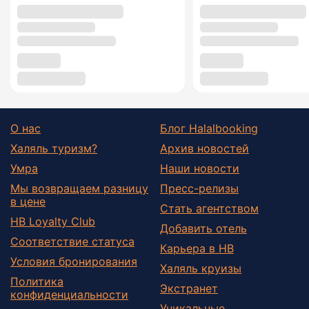
О нас
Блог Halalbooking
Халяль туризм?
Архив новостей
Умра
Наши новости
Мы возвращаем разницу
Пресс-релизы
в цене
Стать агентством
HB Loyalty Club
Добавить отель
Соответствие статуса
Карьера в HB
Условия бронирования
Халяль круизы
Политика
Экстранет
конфиденциальности
Уникальные