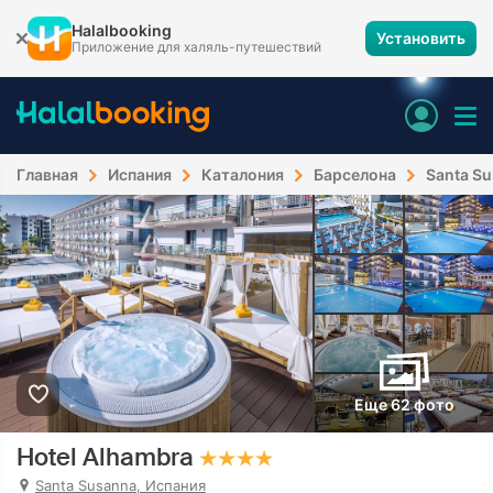
Halalbooking
Установить
Приложение для халяль-путешествий
Главная
Испания
Каталония
Барселона
Santa S
Еще 62 фото
Hotel Alhambra
Santa Susanna, Испания