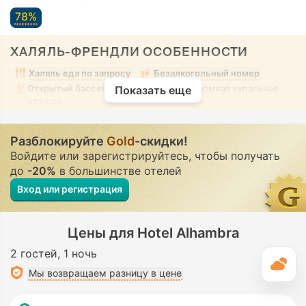
78%
ХАЛЯЛЬ-ФРЕНДЛИ ОСОБЕННОСТИ
Халяль еда по запросу
Безалкогольный номер
Открытый бассейн
• Смешанный • Скромная купальная
Показать еще
одежда
Разблокируйте
Gold
-скидки!
Войдите или зарегистрируйтесь, чтобы получать
до
-20%
в большинстве отелей
Вход или регистрация
Цены для Hotel Alhambra
2 гостей
1 ночь
П
Мы возвращаем разницу в цене