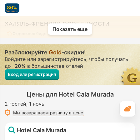
86%
ХАЛЯЛЬ-ФРЕНДЛИ ОСОБЕННОСТИ
Показать еще
Отдельное биде
• Во всех номерах
Разблокируйте
Gold
-скидки!
Войдите или зарегистрируйтесь, чтобы получать
до
-20%
в большинстве отелей
Вход или регистрация
Цены для Hotel Cala Murada
2 гостей
1 ночь
П
Мы возвращаем разницу в цене
Hotel Cala Murada