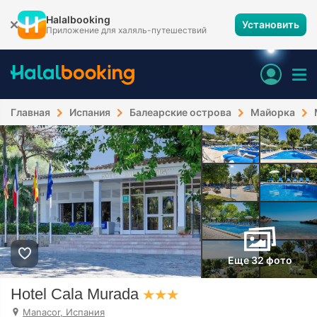
Halalbooking
Установить
Приложение для халяль-путешествий
Главная
Испания
Балеарские острова
Майорка
Еще 32 фото
Hotel Cala Murada
Manacor, Испания