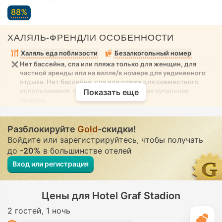
88%
ХАЛЯЛЬ-ФРЕНДЛИ ОСОБЕННОСТИ
Халяль еда поблизости
Безалкогольный номер
Нет бассейна, спа или пляжа только для женщин, для
частной аренды или на вилле/в номере для уединенного
отдыха. Нет бассейна, спа или пляжа для совместного
использования, где разрешена скромная купальная
Показать еще
одежда
Разблокируйте
Gold
-скидки!
Войдите или зарегистрируйтесь, чтобы получать
до
-20%
в большинстве отелей
Вход или регистрация
Цены для Hotel Graf Stadion
2 гостей
1 ночь
П