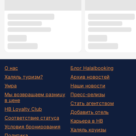
О нас
Блог Halalbooking
Халяль туризм?
Архив новостей
Умра
Наши новости
Мы возвращаем разницу
Пресс-релизы
в цене
Стать агентством
HB Loyalty Club
Добавить отель
Соответствие статуса
Карьера в HB
Условия бронирования
Халяль круизы
Политика