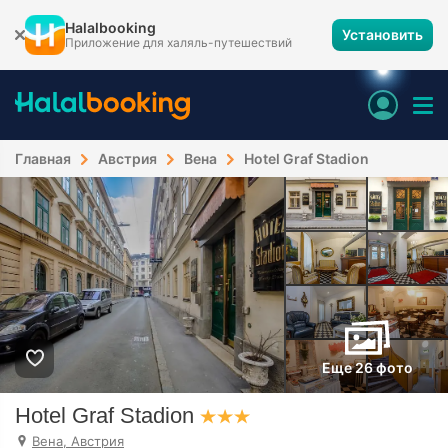
Halalbooking
Установить
Приложение для халяль-путешествий
Главная
Австрия
Вена
Hotel Graf Stadion
Еще 26 фото
Hotel Graf Stadion
Вена, Австрия