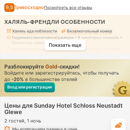
9,5
Превосходно
Посмотреть все отзывы
ХАЛЯЛЬ-ФРЕНДЛИ ОСОБЕННОСТИ
Халяль еда поблизости
Безалкогольный номер
Гидромассажная ванна/джакузи
• В некоторых номерах •
Полностью уединенно
Показать еще
Унитаз со встроенной форсункой
• В некоторых номерах
Разблокируйте
Gold
-скидки!
Войдите или зарегистрируйтесь, чтобы получать
до
-20%
в большинстве отелей
Вход или регистрация
Цены для Sunday Hotel Schloss Neustadt
Glewe
2 гостей
1 ночь
П
Мы возвращаем разницу в цене