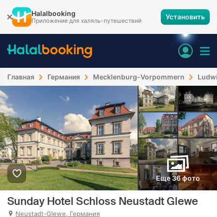
Halalbooking
Установить
Приложение для халяль-путешествий
Главная
Германия
Mecklenburg-Vorpommern
Ludwi
Еще 36 фото
Sunday Hotel Schloss Neustadt Glewe
Neustadt-Glewe, Германия