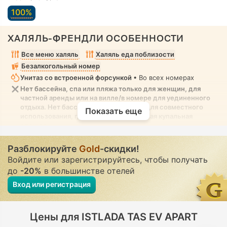
100%
ХАЛЯЛЬ-ФРЕНДЛИ ОСОБЕННОСТИ
Все меню халяль
Халяль еда поблизости
Безалкогольный номер
Унитаз со встроенной форсункой
• Во всех номерах
Нет бассейна, спа или пляжа только для женщин, для
частной аренды или на вилле/в номере для уединенного
отдыха. Нет бассейна, спа или пляжа для совместного
Показать еще
использования, где разрешена скромная купальная
одежда
Разблокируйте
Gold
-скидки!
Войдите или зарегистрируйтесь, чтобы получать
до
-20%
в большинстве отелей
Вход или регистрация
Цены для ISTLADA TAS EV APART