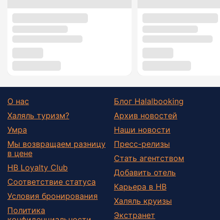
О нас
Блог Halalbooking
Халяль туризм?
Архив новостей
Умра
Наши новости
Мы возвращаем разницу
Пресс-релизы
в цене
Стать агентством
HB Loyalty Club
Добавить отель
Соответствие статуса
Карьера в HB
Условия бронирования
Халяль круизы
Политика
Экстранет
конфиденциальности