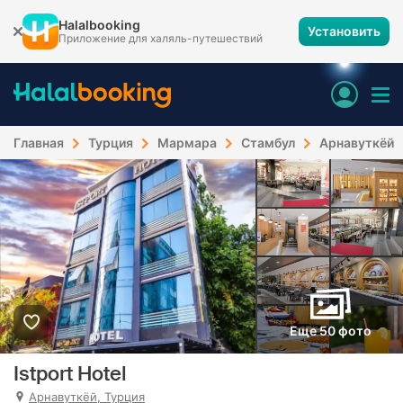
Halalbooking
Установить
Приложение для халяль-путешествий
Главная
Турция
Мармара
Стамбул
Арнавуткёй
Еще 50 фото
Istport Hotel
Арнавуткёй, Турция