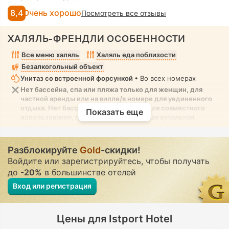
8,4
Очень хорошо
Посмотреть все отзывы
ХАЛЯЛЬ-ФРЕНДЛИ ОСОБЕННОСТИ
Все меню халяль
Халяль еда поблизости
Безалкогольный объект
Унитаз со встроенной форсункой
• Во всех номерах
Нет бассейна, спа или пляжа только для женщин, для
частной аренды или на вилле/в номере для уединенного
отдыха. Нет бассейна, спа или пляжа для совместного
Показать еще
использования, где разрешена скромная купальная
одежда
Разблокируйте
Gold
-скидки!
Войдите или зарегистрируйтесь, чтобы получать
до
-20%
в большинстве отелей
Вход или регистрация
Цены для Istport Hotel