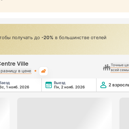
чтобы получать до
-20%
в большинстве отелей
ntre Ville
Точные це
всей семь
Погода
разницу в цене
Заезд
Выезд
2 взросл
Вс, 1 нояб. 2026
Пн, 2 нояб. 2026