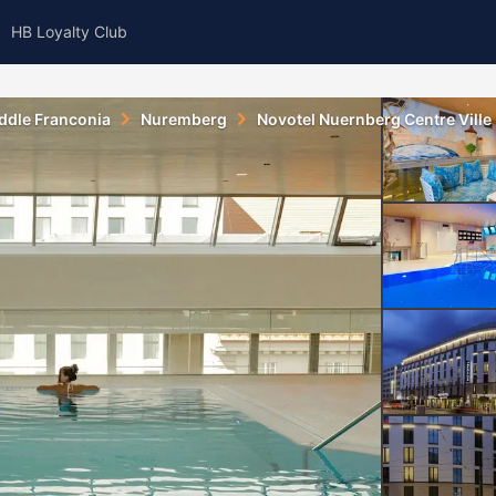
HB Loyalty Club
ddle Franconia
Nuremberg
Novotel Nuernberg Centre Ville