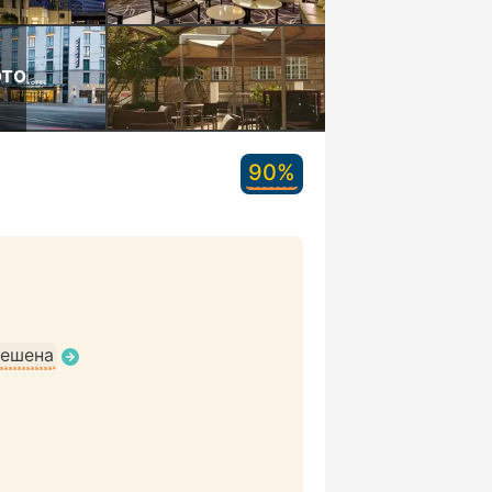
ото
90%
решена