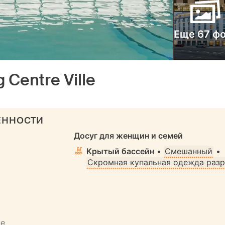
Еще 67 ф
 Centre Ville
ЕННОСТИ
Досуг для женщин и семей
Крытый бассейн
•
Смешанный
•
Скромная купальная одежда раз
не