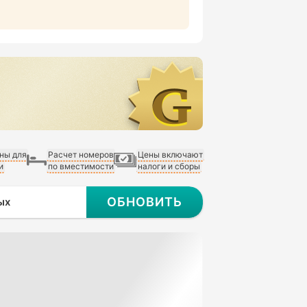
ны для
Расчет номеров
Цены включают
и
по вместимости
налоги и сборы
ОБНОВИТЬ
ых