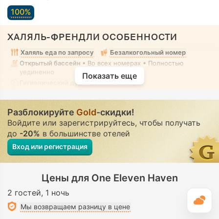
100%
ХАЛЯЛЬ-ФРЕНДЛИ ОСОБЕННОСТИ
Халяль еда по запросу
Безалкогольный номер
Открытый бассейн
• Во всех номерах • Полностью
уединенно
Показать еще
Гигиенический душ
• Во всех номерах
Разблокируйте
Gold
-скидки!
Войдите или зарегистрируйтесь, чтобы получать
до
-20%
в большинстве отелей
Вход или регистрация
Цены для One Eleven Haven
2 гостей
1 ночь
П
Мы возвращаем разницу в цене