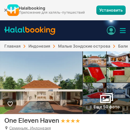
Halalbooking
Установить
Приложение для халяль-путешествий
Главная
Индонезия
Малые Зондские острова
Бали
Еще 50 фото
One Eleven Haven
Семиньяк, Индонезия