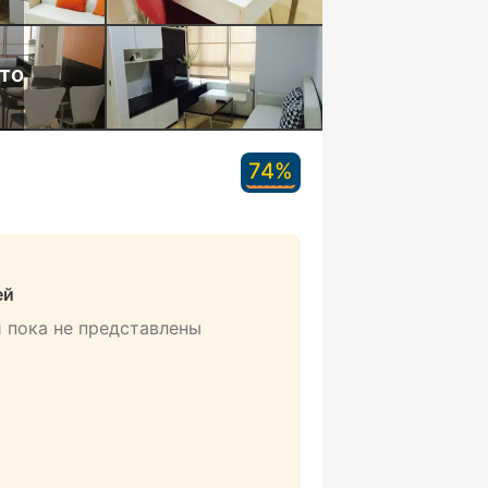
то
74%
ей
 пока не представлены