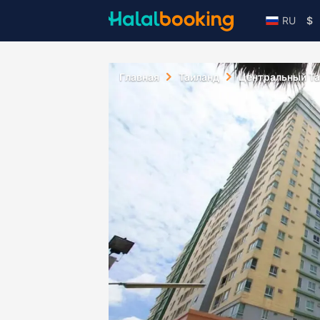
RU
$
Главная
Таиланд
Центральный Т