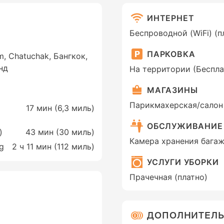
ИНТЕРНЕТ
Беспроводной (WiFi) (п
ПАРКОВКА
m, Chatuchak, Бангкок,
нд
На территории (Беспла
МАГАЗИНЫ
Парикмахерская/салон
17 мин (
6,3 миль
)
ОБСЛУЖИВАНИЕ
)
43 мин (
30 миль
)
Камера хранения бага
ng
2 ч 11 мин (
112 миль
)
УСЛУГИ УБОРКИ
Прачечная (платно)
ДОПОЛНИТЕЛЬН