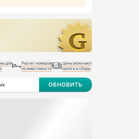
ны для
Расчет номеров
Цены включают
и
по вместимости
налоги и сборы
ОБНОВИТЬ
ых