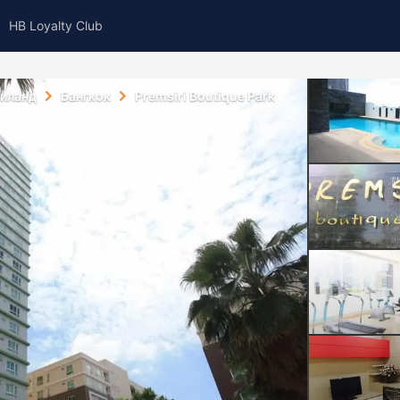
HB Loyalty Club
аиланд
Бангкок
Premsiri Boutique Park