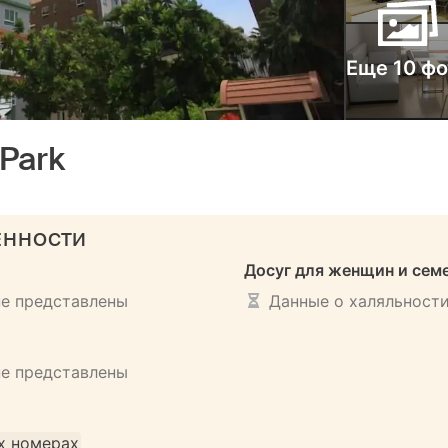
Еще 10 фо
 Park
ЕННОСТИ
Досуг для женщин и сем
не представлены
Данные о халяльности
не представлены
х номерах